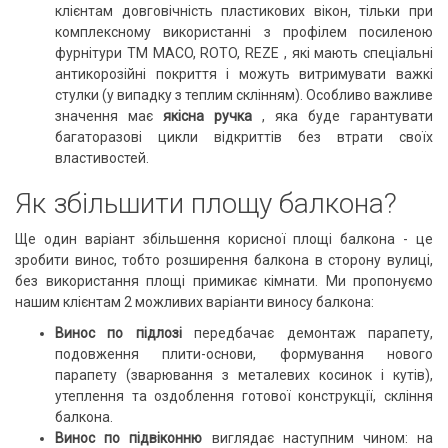
клієнтам довговічність пластикових вікон, тільки при
комплексному використанні з профілем
посиленою
фурнітури ТМ MACO, ROTO, REZE
, які мають спеціальні
антикорозійні покриття і можуть витримувати важкі
стулки (у випадку з теплим склінням).
Особливо важливе
значення має
якісна ручка
, яка буде гарантувати
багаторазові цикли відкриттів без втрати своїх
властивостей.
Як збільшити площу балкона?
Ще один варіант збільшення корисної площі балкона - це
зробити винос, тобто
розширення балкона в сторону вулиці,
без використання площі примикає кімнати.
Ми пропонуємо
нашим клієнтам 2 можливих варіанти виносу балкона:
Винос по підлозі
передбачає демонтаж парапету,
подовження плити-основи, формування нового
парапету (зварювання з металевих косинок і кутів),
утеплення та оздоблення готової конструкції, скління
балкона.
Винос по підвіконню
виглядає наступним чином: на