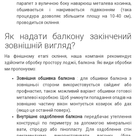
парапет з вуличною боку наварюєш металева косинка,
обшивається і накривається підвіконням (така
процедура дозволяє збільшити площу на 10-40 см),
проводиться скління.
Як надати балкону закінчений
зовнішній вигляд?
На фінішному етапі скління, наша компанія рекомендує
здійснити обробку простору лоджії, балкона.
Які види обробки
ми пропонуємо:
Зовнішня обшивка балкона
: для обшивки балкона з
зовнішньої сторони використовується сайдинг або
профнастил, також можливий варіант обшивки готової
металевої коробкою.
Щоб уникнути попадання опадів на
зовнішню частину вікон монтується козирок або дах
(якщо це останній поверх);
Внутрішнє оздоблення балкона
передбачає утеплення
конструкції по периметру за допомогою мінеральної
вати, стіродур або пінопласту.
Для оздоблення стін
рекомендуємо використовувати вагонку (біла,