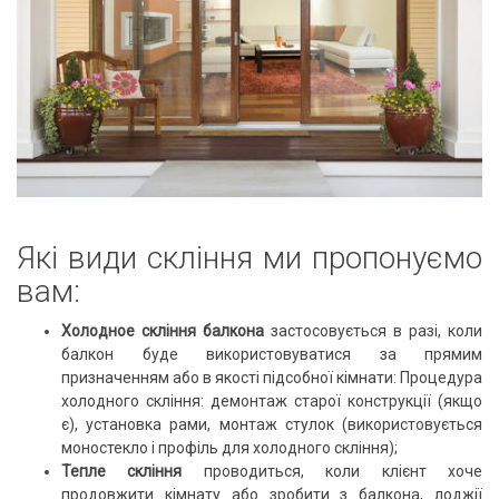
Які види скління ми пропонуємо
вам:
Xолодное скління балкона
застосовується в разі, коли
балкон буде використовуватися за прямим
призначенням або в якості підсобної кімнати: Процедура
холодного скління: демонтаж старої конструкції (якщо
є), установка рами, монтаж стулок (використовується
моностекло і профіль для холодного скління);
Тепле скління
проводиться, коли клієнт хоче
продовжити кімнату або зробити з балкона, лоджії