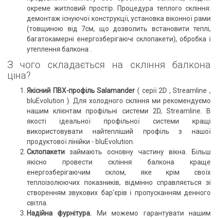
окреме житловий простір.
Процедура теплого скління:
демонтаж існуючої конструкції, установка віконної рами
(товщиною від 7см, що дозволить встановити теплі,
багатокамерні енергозберігаючі склопакети), обробка і
утеплення балкона
.
З чого складається на скління балкона
ціна?
Якісний ПВХ-профіль Salamander
(
серії 2D
,
Streamline
,
bluEvolution
).
Для холодного скління ми рекомендуємо
нашим клієнтам профільні системи 2D, Streamline.
В
якості ідеальної профільної системи кращі
використовувати найтепліший профіль з нашої
продуктової лінійки - bluEvolution.
Склопакети
займають основну частину вікна.
Більш
якісно провести скління балкона краще
енергозберігаючим склом, яке крім своїх
теплоізолюючих показників, відмінно справляється зі
створенням звукових бар'єрів і пропусканням денного
світла.
Надійна фурнітура.
Ми можемо гарантувати нашим