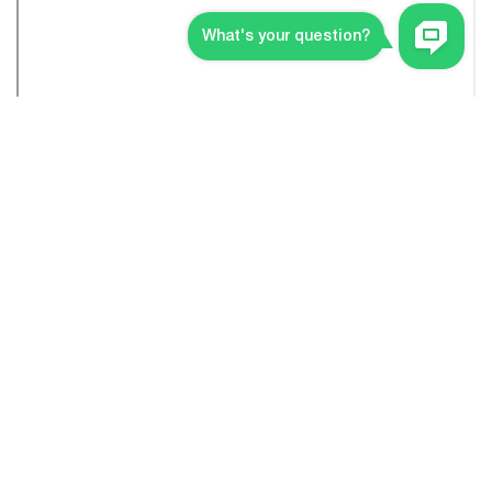
Головна
Продукція
Балкони і лоджії
ПРОДУКЦІЯ
Пластикові вікна