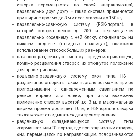
створка перемещается по своей направляющей,
параллельно друг другу – такая система применяется
при ширине проема до 3 м и весе створки до 150 кг;
параллельно-сдвижную систему (PSK-портал), в
которой створка весом до 200 кг перемещается
параллельно соседнему с ней блоку, откидываясь на
нижнем подвесе (откидных ножницах), возможно
использование створок больших размеров;
наклонно-раздвижную систему, предусматривающую,
помимо раздвигания створок, их откинутое положение
для проветривания;
подъемно-раздвижную систему окон типа HS –
раздвигание створки в таком портале возможно при ее
приподнимании с одновременным сдвиганием по
рельсе вправо или влево, при этом возможно
применение створок высотой до 3 м, а максимальная
ширина проема достигает 10 м, в HS-портале створка
также может откидываться для проветривания;
раздвижную складывающуюся систему типа
«гармошка», или FS-портал, где при открывании створок,
они, перемещаясь по направляющим, поворачиваются